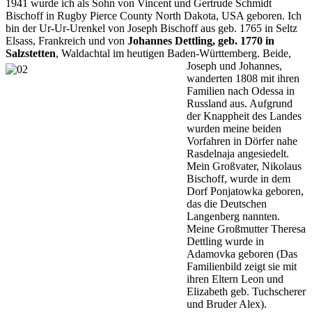
1941 wurde ich als Sohn von Vincent und Gertrude Schmidt
Bischoff in Rugby Pierce County North Dakota, USA geboren. Ich
bin der Ur-Ur-Urenkel von Joseph Bischoff aus geb. 1765 in Seltz
Elsass, Frankreich und von
Johannes Dettling, geb. 1770 in
Salzstetten
, Waldachtal im heutigen Baden-Württemberg.
Beide,
Joseph und Johannes,
wanderten 1808 mit ihren
Familien nach Odessa in
Russland aus. Aufgrund
der Knappheit des Landes
wurden meine beiden
Vorfahren in Dörfer nahe
Rasdelnaja angesiedelt.
Mein Großvater, Nikolaus
Bischoff, wurde in dem
Dorf Ponjatowka geboren,
das die Deutschen
Langenberg nannten.
Meine Großmutter Theresa
Dettling wurde in
Adamovka geboren (Das
Familienbild zeigt sie mit
ihren Eltern Leon und
Elizabeth geb. Tuchscherer
und Bruder Alex).