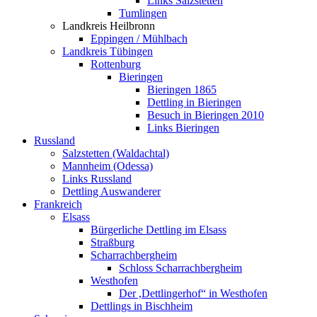
Links Salzstetten
Tumlingen
Landkreis Heilbronn
Eppingen / Mühlbach
Landkreis Tübingen
Rottenburg
Bieringen
Bieringen 1865
Dettling in Bieringen
Besuch in Bieringen 2010
Links Bieringen
Russland
Salzstetten (Waldachtal)
Mannheim (Odessa)
Links Russland
Dettling Auswanderer
Frankreich
Elsass
Bürgerliche Dettling im Elsass
Straßburg
Scharrachbergheim
Schloss Scharrachbergheim
Westhofen
Der ,Dettlingerhof“ in Westhofen
Dettlings in Bischheim