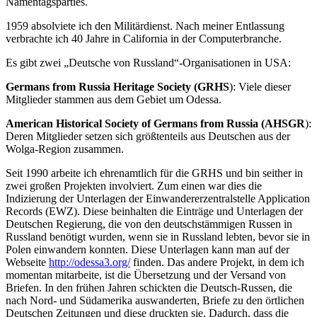
Namentagsparties.
1959 absolviete ich den Militärdienst. Nach meiner Entlassung
verbrachte ich 40 Jahre in California in der Computerbranche.
Es gibt zwei „Deutsche von Russland“-Organisationen in USA:
Germans from Russia Heritage Society (GRHS
): Viele dieser
Mitglieder stammen aus dem Gebiet um Odessa.
American Historical Society of Germans from Russia (AHSGR
):
Deren Mitglieder setzen sich größtenteils aus Deutschen aus der
Wolga-Region zusammen.
Seit 1990 arbeite ich ehrenamtlich für die GRHS und bin seither in
zwei großen Projekten involviert. Zum einen war dies die
Indizierung der Unterlagen der
Einwandererzentralstelle Application
Records (EWZ)
. Diese beinhalten die Einträge und Unterlagen der
Deutschen Regierung, die von den deutschstämmigen Russen in
Russland benötigt wurden, wenn sie in Russland lebten, bevor sie in
Polen einwandern konnten. Diese Unterlagen kann man auf der
Webseite
http://odessa3.org/
finden. Das andere Projekt, in dem ich
momentan mitarbeite, ist die Übersetzung und der Versand von
Briefen. In den frühen Jahren schickten die Deutsch-Russen, die
nach Nord- und Südamerika auswanderten, Briefe zu den örtlichen
Deutschen Zeitungen und diese druckten sie. Dadurch, dass die