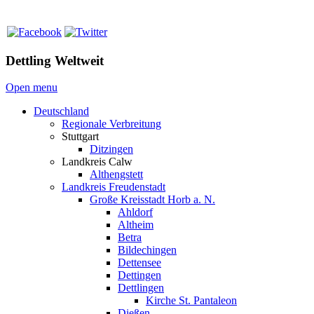
Dettling Weltweit
Open menu
Deutschland
Regionale Verbreitung
Stuttgart
Ditzingen
Landkreis Calw
Althengstett
Landkreis Freudenstadt
Große Kreisstadt Horb a. N.
Ahldorf
Altheim
Betra
Bildechingen
Dettensee
Dettingen
Dettlingen
Kirche St. Pantaleon
Dießen