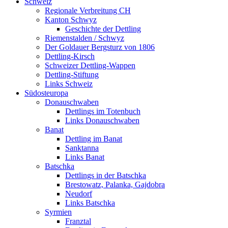
Schweiz
Regionale Verbreitung CH
Kanton Schwyz
Geschichte der Dettling
Riemenstalden / Schwyz
Der Goldauer Bergsturz von 1806
Dettling-Kirsch
Schweizer Dettling-Wappen
Dettling-Stiftung
Links Schweiz
Südosteuropa
Donauschwaben
Dettlings im Totenbuch
Links Donauschwaben
Banat
Dettling im Banat
Sanktanna
Links Banat
Batschka
Dettlings in der Batschka
Brestowatz, Palanka, Gajdobra
Neudorf
Links Batschka
Syrmien
Franztal