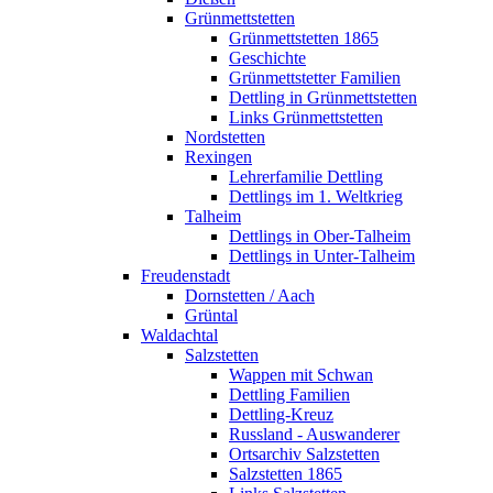
Grünmettstetten
Grünmettstetten 1865
Geschichte
Grünmettstetter Familien
Dettling in Grünmettstetten
Links Grünmettstetten
Nordstetten
Rexingen
Lehrerfamilie Dettling
Dettlings im 1. Weltkrieg
Talheim
Dettlings in Ober-Talheim
Dettlings in Unter-Talheim
Freudenstadt
Dornstetten / Aach
Grüntal
Waldachtal
Salzstetten
Wappen mit Schwan
Dettling Familien
Dettling-Kreuz
Russland - Auswanderer
Ortsarchiv Salzstetten
Salzstetten 1865