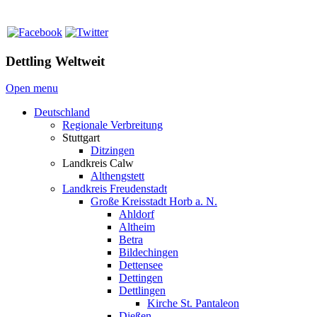
Dettling Weltweit
Open menu
Deutschland
Regionale Verbreitung
Stuttgart
Ditzingen
Landkreis Calw
Althengstett
Landkreis Freudenstadt
Große Kreisstadt Horb a. N.
Ahldorf
Altheim
Betra
Bildechingen
Dettensee
Dettingen
Dettlingen
Kirche St. Pantaleon
Dießen