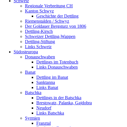
Schweiz
Regionale Verbreitung CH
Kanton Schwyz
Geschichte der Dettling
Riemenstalden / Schwyz
Der Goldauer Bergsturz von 1806
Dettling-Kirsch
Schweizer Dettling-Wappen
Dettling-Stiftung
Links Schweiz
Südosteuropa
Donauschwaben
Dettlings im Totenbuch
Links Donauschwaben
Banat
Dettling im Banat
Sanktanna
Links Banat
Batschka
Dettlings in der Batschka
Brestowatz, Palanka, Gajdobra
Neudorf
Links Batschka
Syrmien
Franztal