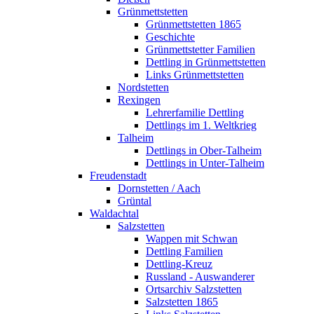
Grünmettstetten
Grünmettstetten 1865
Geschichte
Grünmettstetter Familien
Dettling in Grünmettstetten
Links Grünmettstetten
Nordstetten
Rexingen
Lehrerfamilie Dettling
Dettlings im 1. Weltkrieg
Talheim
Dettlings in Ober-Talheim
Dettlings in Unter-Talheim
Freudenstadt
Dornstetten / Aach
Grüntal
Waldachtal
Salzstetten
Wappen mit Schwan
Dettling Familien
Dettling-Kreuz
Russland - Auswanderer
Ortsarchiv Salzstetten
Salzstetten 1865