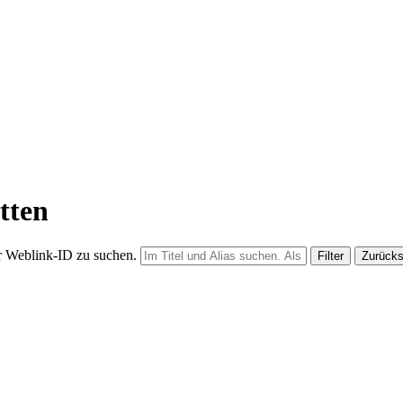
etten
er Weblink-ID zu suchen.
Filter
Zurück