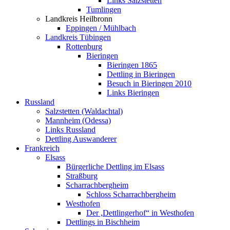
Links Salzstetten
Tumlingen
Landkreis Heilbronn
Eppingen / Mühlbach
Landkreis Tübingen
Rottenburg
Bieringen
Bieringen 1865
Dettling in Bieringen
Besuch in Bieringen 2010
Links Bieringen
Russland
Salzstetten (Waldachtal)
Mannheim (Odessa)
Links Russland
Dettling Auswanderer
Frankreich
Elsass
Bürgerliche Dettling im Elsass
Straßburg
Scharrachbergheim
Schloss Scharrachbergheim
Westhofen
Der ,Dettlingerhof“ in Westhofen
Dettlings in Bischheim