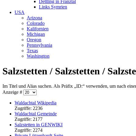
Dettling in Franztal
Links Symrien
USA
Arizona
Colorado
Kalifornien
Michigan
Oregon
Pennsylvania
Texas
Washington
Salzstetten / Salzstetten / Salzst
Im Titel und Alias suchen. Als Präfix „ID:“ verwenden, um nach ein
Anzeige #
Waldachtal Wikipedia
Zugriffe: 2236
Waldachtal Gemeinde
Zugriffe: 2177
Salzstetten in GENWIKI
Zugriffe: 2274
Private Lützenhardt-Seite