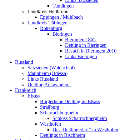
Links Salzstetten
Tumlingen
Landkreis Heilbronn
Eppingen / Mühlbach
Landkreis Tübingen
Rottenburg
Bieringen
Bieringen 1865
Dettling in Bieringen
Besuch in Bieringen 2010
Links Bieringen
Russland
Salzstetten (Waldachtal)
Mannheim (Odessa)
Links Russland
Dettling Auswanderer
Frankreich
Elsass
Bürgerliche Dettling im Elsass
Straßburg
Scharrachbergheim
Schloss Scharrachbergheim
Westhofen
Der ,Dettlingerhof“ in Westhofen
Dettlings in Bischheim