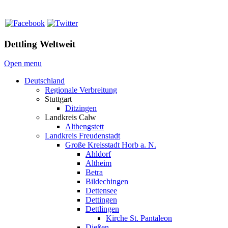
Dettling Weltweit
Open menu
Deutschland
Regionale Verbreitung
Stuttgart
Ditzingen
Landkreis Calw
Althengstett
Landkreis Freudenstadt
Große Kreisstadt Horb a. N.
Ahldorf
Altheim
Betra
Bildechingen
Dettensee
Dettingen
Dettlingen
Kirche St. Pantaleon
Dießen