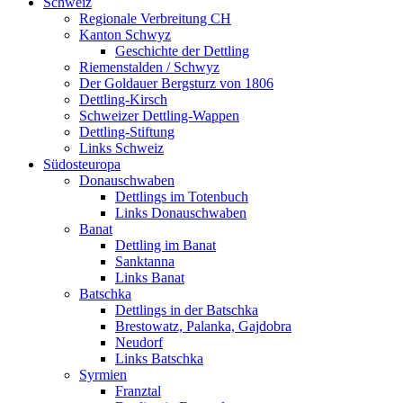
Schweiz
Regionale Verbreitung CH
Kanton Schwyz
Geschichte der Dettling
Riemenstalden / Schwyz
Der Goldauer Bergsturz von 1806
Dettling-Kirsch
Schweizer Dettling-Wappen
Dettling-Stiftung
Links Schweiz
Südosteuropa
Donauschwaben
Dettlings im Totenbuch
Links Donauschwaben
Banat
Dettling im Banat
Sanktanna
Links Banat
Batschka
Dettlings in der Batschka
Brestowatz, Palanka, Gajdobra
Neudorf
Links Batschka
Syrmien
Franztal