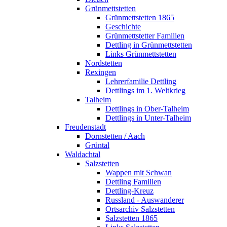
Grünmettstetten
Grünmettstetten 1865
Geschichte
Grünmettstetter Familien
Dettling in Grünmettstetten
Links Grünmettstetten
Nordstetten
Rexingen
Lehrerfamilie Dettling
Dettlings im 1. Weltkrieg
Talheim
Dettlings in Ober-Talheim
Dettlings in Unter-Talheim
Freudenstadt
Dornstetten / Aach
Grüntal
Waldachtal
Salzstetten
Wappen mit Schwan
Dettling Familien
Dettling-Kreuz
Russland - Auswanderer
Ortsarchiv Salzstetten
Salzstetten 1865