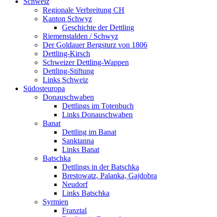
Schweiz
Regionale Verbreitung CH
Kanton Schwyz
Geschichte der Dettling
Riemenstalden / Schwyz
Der Goldauer Bergsturz von 1806
Dettling-Kirsch
Schweizer Dettling-Wappen
Dettling-Stiftung
Links Schweiz
Südosteuropa
Donauschwaben
Dettlings im Totenbuch
Links Donauschwaben
Banat
Dettling im Banat
Sanktanna
Links Banat
Batschka
Dettlings in der Batschka
Brestowatz, Palanka, Gajdobra
Neudorf
Links Batschka
Syrmien
Franztal