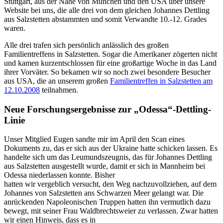
Stuttgart, aus der Nähe von München und den USA über unsere
Website bei uns, die alle drei von dem gleichen Johannes Dettling
aus Salzstetten abstammten und somit Verwandte 10.-12. Grades
waren.
Alle drei trafen sich persönlich anlässlich des großen
Familientreffens in Salzstetten. Sogar die Amerikaner zögerten nicht
und kamen kurzentschlossen für eine großartige Woche in das Land
ihrer Vorväter. So bekamen wir so noch zwei besondere Besucher
aus USA, die an unserem großen
Familientreffen in Salzstetten am
12.10.2008
teilnahmen.
Neue Forschungsergebnisse zur „Odessa“-Dettling-
Linie
Unser Mitglied Eugen sandte mir im April den Scan eines
Dokuments zu, das er sich aus der Ukraine hatte schicken lassen. Es
handelte sich um das Leumundszeugnis, das für Johannes Dettling
aus Salzstetten ausgestellt wurde, damit er sich in Mannheim bei
Odessa niederlassen konnte. Bisher
hatten wir vergeblich versucht, den Weg nachzuvollziehen, auf dem
Johannes von Salzstetten ans Schwarzen Meer gelangt war. Die
anrückenden Napoleonischen Truppen hatten ihn vermutlich dazu
bewegt, mit seiner Frau Waldbrechtsweier zu verlassen. Zwar hatten
wir einen Hinweis, dass es in