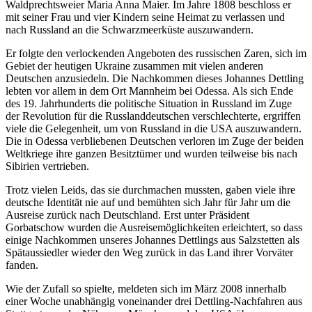
Waldprechtsweier Maria Anna Maier. Im Jahre 1808 beschloss er
mit seiner Frau und vier Kindern seine Heimat zu verlassen und
nach Russland an die Schwarzmeerküste auszuwandern.
Er folgte den verlockenden Angeboten des russischen Zaren, sich im
Gebiet der heutigen Ukraine zusammen mit vielen anderen
Deutschen anzusiedeln. Die Nachkommen dieses Johannes Dettling
lebten vor allem in dem Ort Mannheim bei Odessa. Als sich Ende
des 19. Jahrhunderts die politische Situation in Russland im Zuge
der Revolution für die Russlanddeutschen verschlechterte, ergriffen
viele die Gelegenheit, um von Russland in die USA auszuwandern.
Die in Odessa verbliebenen Deutschen verloren im Zuge der beiden
Weltkriege ihre ganzen Besitztümer und wurden teilweise bis nach
Sibirien vertrieben.
Trotz vielen Leids, das sie durchmachen mussten, gaben viele ihre
deutsche Identität nie auf und bemühten sich Jahr für Jahr um die
Ausreise zurück nach Deutschland. Erst unter Präsident
Gorbatschow wurden die Ausreisemöglichkeiten erleichtert, so dass
einige Nachkommen unseres Johannes Dettlings aus Salzstetten als
Spätaussiedler wieder den Weg zurück in das Land ihrer Vorväter
fanden.
Wie der Zufall so spielte, meldeten sich im März 2008 innerhalb
einer Woche unabhängig voneinander drei Dettling-Nachfahren aus