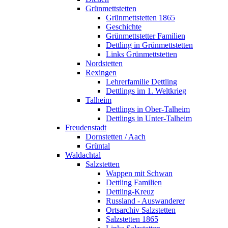
Grünmettstetten
Grünmettstetten 1865
Geschichte
Grünmettstetter Familien
Dettling in Grünmettstetten
Links Grünmettstetten
Nordstetten
Rexingen
Lehrerfamilie Dettling
Dettlings im 1. Weltkrieg
Talheim
Dettlings in Ober-Talheim
Dettlings in Unter-Talheim
Freudenstadt
Dornstetten / Aach
Grüntal
Waldachtal
Salzstetten
Wappen mit Schwan
Dettling Familien
Dettling-Kreuz
Russland - Auswanderer
Ortsarchiv Salzstetten
Salzstetten 1865