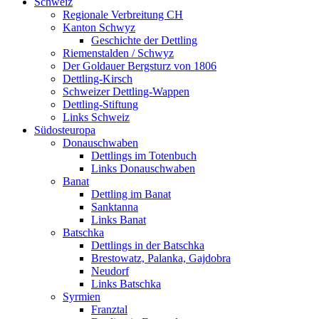
Schweiz
Regionale Verbreitung CH
Kanton Schwyz
Geschichte der Dettling
Riemenstalden / Schwyz
Der Goldauer Bergsturz von 1806
Dettling-Kirsch
Schweizer Dettling-Wappen
Dettling-Stiftung
Links Schweiz
Südosteuropa
Donauschwaben
Dettlings im Totenbuch
Links Donauschwaben
Banat
Dettling im Banat
Sanktanna
Links Banat
Batschka
Dettlings in der Batschka
Brestowatz, Palanka, Gajdobra
Neudorf
Links Batschka
Syrmien
Franztal