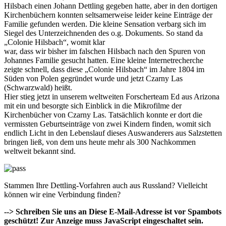
Hilsbach einen Johann Dettling gegeben hatte, aber in den dortigen
Kirchenbüchern konnten seltsamerweise leider keine Einträge der
Familie gefunden werden. Die kleine Sensation verbarg sich im
Siegel des Unterzeichnenden des o.g. Dokuments. So stand da
„Colonie Hilsbach“, womit klar
war, dass wir bisher im falschen Hilsbach nach den Spuren von
Johannes Familie gesucht hatten. Eine kleine Internetrecherche
zeigte schnell, dass diese „Colonie Hilsbach“ im Jahre 1804 im
Süden von Polen gegründet wurde und jetzt Czarny Las
(Schwarzwald) heißt.
Hier stieg jetzt in unserem weltweiten Forscherteam Ed aus Arizona
mit ein und besorgte sich Einblick in die Mikrofilme der
Kirchenbücher von Czarny Las. Tatsächlich konnte er dort die
vermissten Geburtseinträge von zwei Kindern finden, womit sich
endlich Licht in den Lebenslauf dieses Auswanderers aus Salzstetten
bringen ließ, von dem uns heute mehr als 300 Nachkommen
weltweit bekannt sind.
Stammen Ihre Dettling-Vorfahren auch aus Russland? Vielleicht
können wir eine Verbindung finden?
--> Schreiben Sie uns an
Diese E-Mail-Adresse ist vor Spambots
geschützt! Zur Anzeige muss JavaScript eingeschaltet sein.