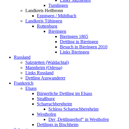
Links Salzstetten
Tumlingen
Landkreis Heilbronn
Eppingen / Mühlbach
Landkreis Tübingen
Rottenburg
Bieringen
Bieringen 1865
Dettling in Bieringen
Besuch in Bieringen 2010
Links Bieringen
Russland
Salzstetten (Waldachtal)
Mannheim (Odessa)
Links Russland
Dettling Auswanderer
Frankreich
Elsass
Bürgerliche Dettling im Elsass
Straßburg
Scharrachbergheim
Schloss Scharrachbergheim
Westhofen
Der ,Dettlingerhof“ in Westhofen
Dettlings in Bischheim