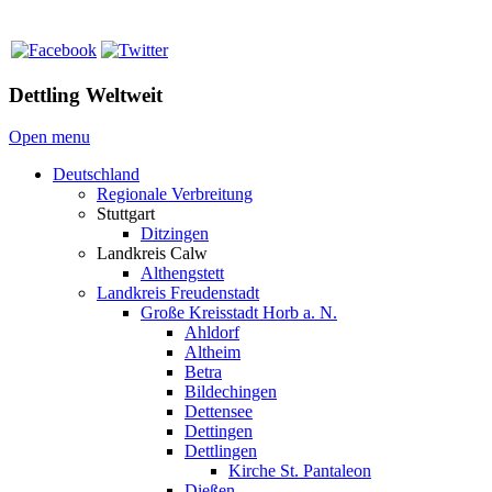
Dettling Weltweit
Open menu
Deutschland
Regionale Verbreitung
Stuttgart
Ditzingen
Landkreis Calw
Althengstett
Landkreis Freudenstadt
Große Kreisstadt Horb a. N.
Ahldorf
Altheim
Betra
Bildechingen
Dettensee
Dettingen
Dettlingen
Kirche St. Pantaleon
Dießen