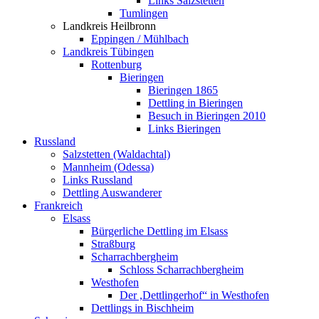
Links Salzstetten
Tumlingen
Landkreis Heilbronn
Eppingen / Mühlbach
Landkreis Tübingen
Rottenburg
Bieringen
Bieringen 1865
Dettling in Bieringen
Besuch in Bieringen 2010
Links Bieringen
Russland
Salzstetten (Waldachtal)
Mannheim (Odessa)
Links Russland
Dettling Auswanderer
Frankreich
Elsass
Bürgerliche Dettling im Elsass
Straßburg
Scharrachbergheim
Schloss Scharrachbergheim
Westhofen
Der ,Dettlingerhof“ in Westhofen
Dettlings in Bischheim