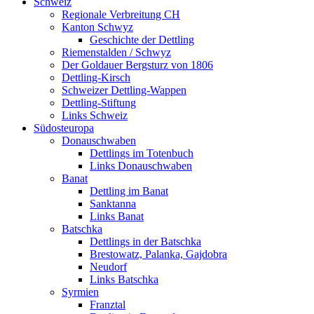
Schweiz
Regionale Verbreitung CH
Kanton Schwyz
Geschichte der Dettling
Riemenstalden / Schwyz
Der Goldauer Bergsturz von 1806
Dettling-Kirsch
Schweizer Dettling-Wappen
Dettling-Stiftung
Links Schweiz
Südosteuropa
Donauschwaben
Dettlings im Totenbuch
Links Donauschwaben
Banat
Dettling im Banat
Sanktanna
Links Banat
Batschka
Dettlings in der Batschka
Brestowatz, Palanka, Gajdobra
Neudorf
Links Batschka
Syrmien
Franztal