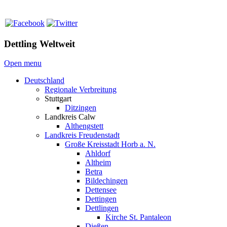
Dettling Weltweit
Open menu
Deutschland
Regionale Verbreitung
Stuttgart
Ditzingen
Landkreis Calw
Althengstett
Landkreis Freudenstadt
Große Kreisstadt Horb a. N.
Ahldorf
Altheim
Betra
Bildechingen
Dettensee
Dettingen
Dettlingen
Kirche St. Pantaleon
Dießen