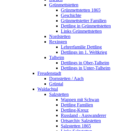
Grünmettstetten
Grünmettstetten 1865
Geschichte
Grünmettstetter Familien
Dettling in Grünmettstetten
Links Grünmettstetten
Nordstetten
Rexingen
Lehrerfamilie Dettling
Dettlings im 1. Weltkrieg
Talheim
Dettlings in Ober-Talheim
Dettlings in Unter-Talheim
Freudenstadt
Dornstetten / Aach
Grüntal
Waldachtal
Salzstetten
Wappen mit Schwan
Dettling Familien
Dettling-Kreuz
Russland - Auswanderer
Ortsarchiv Salzstetten
Salzstetten 1865