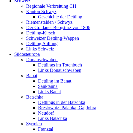
Schweiz
Regionale Verbreitung CH
Kanton Schwyz
Geschichte der Dettling
Riemenstalden / Schwyz
Der Goldauer Bergsturz von 1806
Dettling-Kirsch
Schweizer Dettling-Wappen
Dettling-Stiftung
Links Schweiz
Südosteuropa
Donauschwaben
Dettlings im Totenbuch
Links Donauschwaben
Banat
Dettling im Banat
Sanktanna
Links Banat
Batschka
Dettlings in der Batschka
Brestowatz, Palanka, Gajdobra
Neudorf
Links Batschka
Syrmien
Franztal