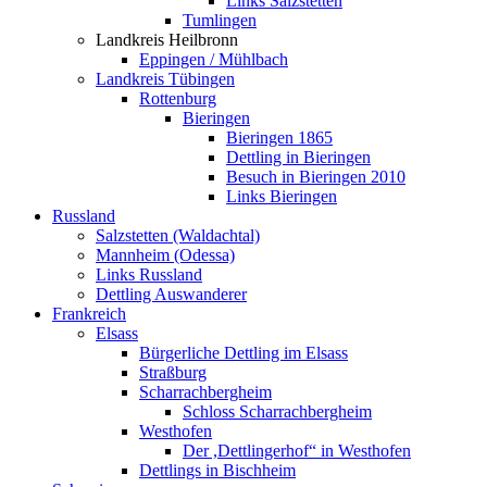
Links Salzstetten
Tumlingen
Landkreis Heilbronn
Eppingen / Mühlbach
Landkreis Tübingen
Rottenburg
Bieringen
Bieringen 1865
Dettling in Bieringen
Besuch in Bieringen 2010
Links Bieringen
Russland
Salzstetten (Waldachtal)
Mannheim (Odessa)
Links Russland
Dettling Auswanderer
Frankreich
Elsass
Bürgerliche Dettling im Elsass
Straßburg
Scharrachbergheim
Schloss Scharrachbergheim
Westhofen
Der ,Dettlingerhof“ in Westhofen
Dettlings in Bischheim