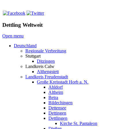
Dettling Weltweit
Open menu
Deutschland
Regionale Verbreitung
Stuttgart
Ditzingen
Landkreis Calw
Althengstett
Landkreis Freudenstadt
Große Kreisstadt Horb a. N.
Ahldorf
Altheim
Betra
Bildechingen
Dettensee
Dettingen
Dettlingen
Kirche St. Pantaleon
Dießen