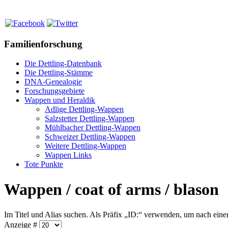
Familienforschung
Die Dettling-Datenbank
Die Dettling-Stämme
DNA-Genealogie
Forschungsgebiete
Wappen und Heraldik
Adlige Dettling-Wappen
Salzstetter Dettling-Wappen
Mühlbacher Dettling-Wappen
Schweizer Dettling-Wappen
Weitere Dettling-Wappen
Wappen Links
Tote Punkte
Wappen / coat of arms / blason
Im Titel und Alias suchen. Als Präfix „ID:“ verwenden, um nach ein
Anzeige #