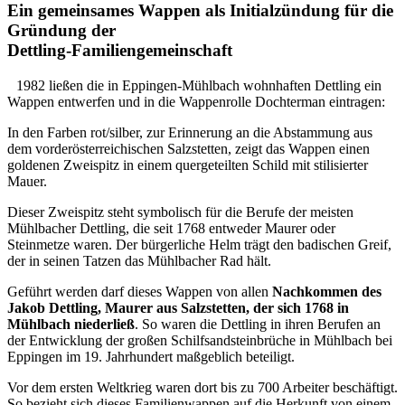
Ein gemeinsames Wappen als Initialzündung für die
Gründung der
Dettling-Familiengemeinschaft
1982 ließen die in Eppingen-Mühlbach wohnhaften Dettling ein
Wappen entwerfen und in die Wappenrolle Dochterman eintragen:
In den Farben rot/silber, zur Erinnerung an die Abstammung aus
dem vorderösterreichischen Salzstetten, zeigt das Wappen einen
goldenen Zweispitz in einem quergeteilten Schild mit stilisierter
Mauer.
Dieser Zweispitz steht symbolisch für die Berufe der meisten
Mühlbacher Dettling, die seit 1768 entweder Maurer oder
Steinmetze waren. Der bürgerliche Helm trägt den badischen Greif,
der in seinen Tatzen das Mühlbacher Rad hält.
Geführt werden darf dieses Wappen von allen
Nachkommen des
Jakob Dettling, Maurer aus Salzstetten, der sich 1768 in
Mühlbach niederließ
. So waren die Dettling in ihren Berufen an
der Entwicklung der großen Schilfsandsteinbrüche in Mühlbach bei
Eppingen im 19. Jahrhundert maßgeblich beteiligt.
Vor dem ersten Weltkrieg waren dort bis zu 700 Arbeiter beschäftigt.
So bezieht sich dieses Familienwappen auf die Herkunft von einem