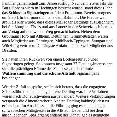
Familiengemeinschaft zum Jahresausflug. Nachdem letztes Jahr die
Burg Hohenzollern in Hechingen besucht wurde, stand dieses Jahr
das
Schloss in Sigmaringen
auf dem Programm. Bereits morgens
um 9.30 Uhr traf man sich nahe dem Bahnhof. Die Freude war
groß, als klar wurde, dass dieses Mal sogar Dettlings aus Bischheim
bei Straßburg im Elsass und aus Lauerz in der Schweiz sich bereits
am Vortag auf den weiten Weg gemacht hatten. Neben dem
Großraum Horb mit Altheim, Dettlingen, Grünmettstetten waren
auch Mitglieder aus Gärtringen, Mühlbach-Eppingen, Stuttgart und
Würzburg vertreten. Die längste Anfahrt hatten zwei Mitglieder aus
Dresden.
Sie hatten ihren Rückweg von einen Bodenseeurlaub über
Sigmaringen gelegt. So konnten insgesamt 27 Dettling-Interessierte
sich die prächtigen Räume des Schlosses, die berühmte
Waffensammlung und die schöne Altstadt
Sigmaringens
besichtigen.
Wie der Zufall so spielte, stellte sich heraus, dass die engagierte
Schlossführerin auch eine geborene Dettling war. Ihre Vorfahren
waren nach Donauschwaben ausgewandert. Weitere Verknüpfungen
versprach die Ahnenforscherin Andrea Dettling baldmöglichst zu
erforschen. Im Anschluss an die Führung ging es zu einem gut
schwäbischen Mittagessen in die Altstadt. Dabei und bei dem
anschließenden Spaziergang entlang der Donau gab es genügend