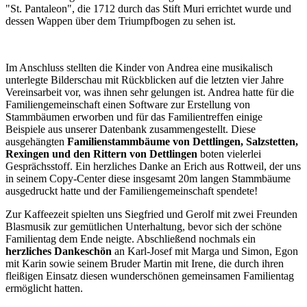
"St. Pantaleon", die 1712 durch das Stift Muri errichtet wurde und
dessen Wappen über dem Triumpfbogen zu sehen ist.
Im Anschluss stellten die Kinder von Andrea eine musikalisch
unterlegte Bilderschau mit Rückblicken auf die letzten vier Jahre
Vereinsarbeit vor, was ihnen sehr gelungen ist. Andrea hatte für die
Familiengemeinschaft einen Software zur Erstellung von
Stammbäumen erworben und für das Familientreffen einige
Beispiele aus unserer Datenbank zusammengestellt. Diese
ausgehängten
Familienstammbäume von Dettlingen, Salzstetten,
Rexingen und den Rittern von Dettlingen
boten vielerlei
Gesprächsstoff. Ein herzliches Danke an Erich aus Rottweil, der uns
in seinem Copy-Center diese insgesamt 20m langen Stammbäume
ausgedruckt hatte und der Familiengemeinschaft spendete!
Zur Kaffeezeit spielten uns Siegfried und Gerolf mit zwei Freunden
Blasmusik zur gemütlichen Unterhaltung, bevor sich der schöne
Familientag dem Ende neigte. Abschließend nochmals ein
herzliches Dankeschön
an Karl-Josef mit Marga und Simon, Egon
mit Karin sowie seinem Bruder Martin mit Irene, die durch ihren
fleißigen Einsatz diesen wunderschönen gemeinsamen Familientag
ermöglicht hatten.