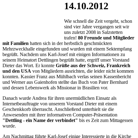
14.10.2012
Wie schnell die Zeit vergeht, schon
sind vier Jahre vergangen seit wir
uns zuletzt 2008 in Salzstetten
trafen!
80 Freunde und Mitglieder
mit Familien
hatten sich in der herbstlich geschmückten
Mehrzweckhalle eingefunden und wurden mit einem Sektempfang
begrüßt. Nachdem uns Karl-Josef mit einigen Informationen zu
seinem Heimatort Dettlingen begrüßt hatte, ergriff unser Vorstand
Dieter das Wort. Er konnte
Grüße aus der Schweiz, Frankreich
und den USA
von Mitgliedern ausrichten, die leider nicht kommen
konnten. Kassier Franz aus Mühlbach verlas seinen Kassenbericht
und Werner aus Gaienhofen stellte das Buch von Pater Bernhard
und dessen Lebenswerk als Missionar in Brasilien vor.
Danach wurde Andrea für ihren unermüdlichen Einsatz als
Internetbeauftragte von unserem Vorstand Dieter mit einem
Geschenkkorb überrascht. Anschließend unterhielt sie die
Anwesenden mit ihrer informativen Computer-Präsentation
"Dettling - ein Name der verbindet"
bis es Zeit zum Mittagessen
wurde.
Am Nachmittag führte Karl-Josef einige Interessierte in die Kirche