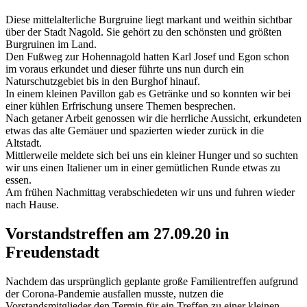
Diese mittelalterliche Burgruine liegt markant und weithin sichtbar
über der Stadt Nagold. Sie gehört zu den schönsten und größten
Burgruinen im Land.
Den Fußweg zur Hohennagold hatten Karl Josef und Egon schon
im voraus erkundet und dieser führte uns nun durch ein
Naturschutzgebiet bis in den Burghof hinauf.
In einem kleinen Pavillon gab es Getränke und so konnten wir bei
einer kühlen Erfrischung unsere Themen besprechen.
Nach getaner Arbeit genossen wir die herrliche Aussicht, erkundeten
etwas das alte Gemäuer und spazierten wieder zurück in die
Altstadt.
Mittlerweile meldete sich bei uns ein kleiner Hunger und so suchten
wir uns einen Italiener um in einer gemütlichen Runde etwas zu
essen.
Am frühen Nachmittag verabschiedeten wir uns und fuhren wieder
nach Hause.
Vorstandstreffen am 27.09.20 in
Freudenstadt
Nachdem das ursprünglich geplante große Familientreffen aufgrund
der Corona-Pandemie ausfallen musste, nutzen die
Vorstandsmitglieder den Termin für ein Treffen zu einer kleinen